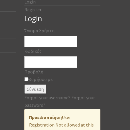
Login
Register
Login
Όνομα Χρήστη
Κωδικός
Προβολή
Θυμήσου με
Σύνδεση
Forgot your username?
Forgot your
password?
Προειδοποίηση
User
Registration Not allowed at this