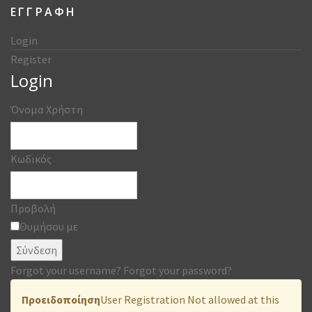
ΕΓΓΡΑΦΗ
Login
Register
Login
Όνομα Χρήστη
Κωδικός
Προβολή
Θυμήσου με
Σύνδεση
Forgot your username?
Forgot your password?
Προειδοποίηση
User Registration Not allowed at this