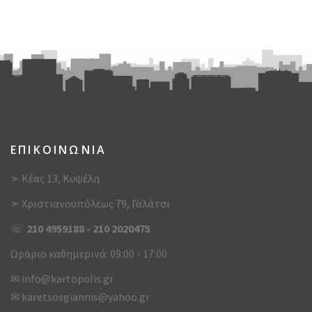
ΕΠΙΚΟΙΝΩΝΙΑ
➣ Κέας 13, Κυψέλη
➣ Χριστιανουπόλεως 79, Γαλάτσι
☏
210 4959188
-
210 2020475
Ωράριο καθημερινά: 09:00 - 17:00
✉
info@kartopolis.gr
✉
karetsosgiannis@yahoo.gr