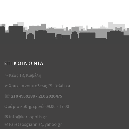
ΕΠΙΚΟΙΝΩΝΙΑ
➣ Κέας 13, Κυψέλη
➣ Χριστιανουπόλεως 79, Γαλάτσι
☏
210 4959188
-
210 2020475
Ωράριο καθημερινά: 09:00 - 17:00
✉
info@kartopolis.gr
✉
karetsosgiannis@yahoo.gr