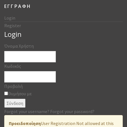
ΕΓΓΡΑΦΗ
Login
Register
Login
Όνομα Χρήστη
Κωδικός
Προβολή
Θυμήσου με
Σύνδεση
Forgot your username?
Forgot your password?
Προειδοποίηση
User Registration Not allowed at this