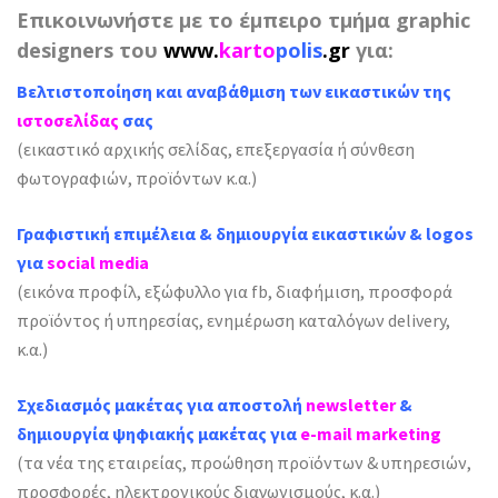
Επικοινωνήστε με το έμπειρο τμήμα graphic
designers του
www.
karto
polis
.gr
για:
Β
ελτιστοποίηση και αναβάθμιση των εικαστικών
της
ιστοσελίδας
σας
(εικαστικό αρχικής σελίδας, επεξεργασία ή σύνθεση
φωτογραφιών, προϊόντων κ.α.)
Γραφιστική επιμέλεια & δημιουργία εικαστικών & logos
για
social media
(εικόνα προφίλ, εξώφυλλο για fb, διαφήμιση, προσφορά
προϊόντος ή υπηρεσίας, ενημέρωση καταλόγων delivery,
κ.α.)
Σχεδιασμός μακέτας για αποστολή
newsletter
&
δημιουργία ψηφιακής μακέτας για
e-mail marketing
(τα νέα της εταιρείας, προώθηση προϊόντων & υπηρεσιών,
προσφορές, ηλεκτρονικούς διαγωνισμούς, κ.α.)