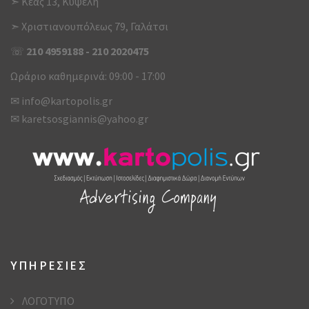
➣ Κέας 13, Κυψέλη
➣ Χριστιανουπόλεως 79, Γαλάτσι
☏
210 4959188
-
210 2020475
Ωράριο καθημερινά: 09:00 - 17:00
✉
info@kartopolis.gr
✉
karetsosgiannis@yahoo.gr
ΥΠΗΡΕΣΙΕΣ
ΛΟΓΟΤΥΠΟ