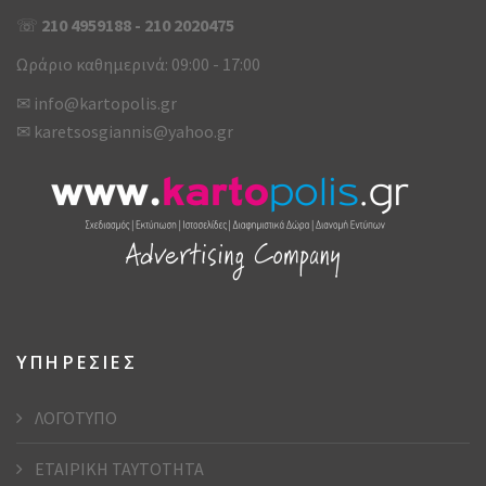
☏
210 4959188
-
210 2020475
Ωράριο καθημερινά: 09:00 - 17:00
✉
info@kartopolis.gr
✉
karetsosgiannis@yahoo.gr
ΥΠΗΡΕΣΙΕΣ
ΛΟΓΟΤΥΠΟ
ΕΤΑΙΡΙΚΗ ΤΑΥΤΟΤΗΤΑ