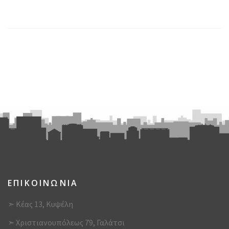
ΕΠΙΚΟΙΝΩΝΙΑ
➣ Κέας 13, Κυψέλη
➣ Χριστιανουπόλεως 79, Γαλάτσι