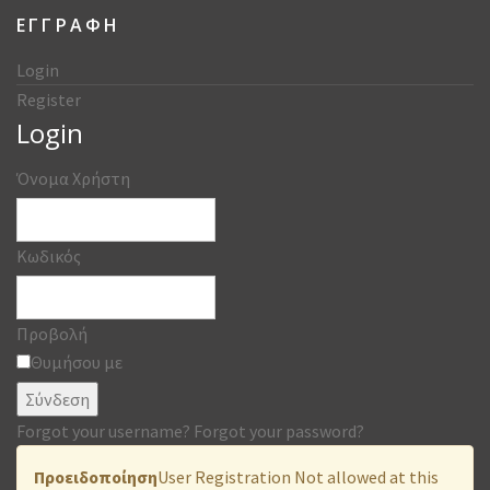
ΕΓΓΡΑΦΗ
Login
Register
Login
Όνομα Χρήστη
Κωδικός
Προβολή
Θυμήσου με
Σύνδεση
Forgot your username?
Forgot your password?
Προειδοποίηση
User Registration Not allowed at this