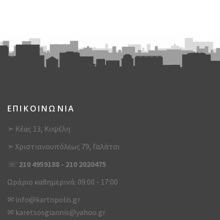
ΕΠΙΚΟΙΝΩΝΙΑ
➣ Κέας 13, Κυψέλη
➣ Χριστιανουπόλεως 79, Γαλάτσι
☏
210 4959188
-
210 2020475
Ωράριο καθημερινά: 09:00 - 17:00
✉
info@kartopolis.gr
✉
karetsosgiannis@yahoo.gr