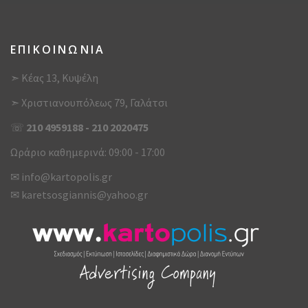
ΕΠΙΚΟΙΝΩΝΙΑ
➣ Κέας 13, Κυψέλη
➣ Χριστιανουπόλεως 79, Γαλάτσι
☏
210 4959188
-
210 2020475
Ωράριο καθημερινά: 09:00 - 17:00
✉
info@kartopolis.gr
✉
karetsosgiannis@yahoo.gr