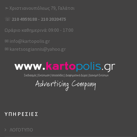
➣ Χριστιανουπόλεως 79, Γαλάτσι
☏
210 4959188
-
210 2020475
Ωράριο καθημερινά: 09:00 - 17:00
✉
info@kartopolis.gr
✉
karetsosgiannis@yahoo.gr
ΥΠΗΡΕΣΙΕΣ
ΛΟΓΟΤΥΠΟ