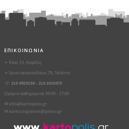
ΕΠΙΚΟΙΝΩΝΙΑ
➣ Κέας 13, Κυψέλη
➣ Χριστιανουπόλεως 79, Γαλάτσι
☏
210 4959188
-
210 2020475
Ωράριο καθημερινά: 09:00 - 17:00
✉
info@kartopolis.gr
✉
karetsosgiannis@yahoo.gr