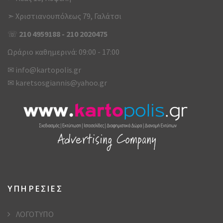
➣ Χριστιανουπόλεως 79, Γαλάτσι
☏
210 4959188
-
210 2020475
Ωράριο καθημερινά: 09:00 - 17:00
✉
info@kartopolis.gr
✉
karetsosgiannis@yahoo.gr
ΥΠΗΡΕΣΙΕΣ
ΛΟΓΟΤΥΠΟ