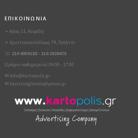
ΕΠΙΚΟΙΝΩΝΙΑ
➣ Κέας 13, Κυψέλη
➣ Χριστιανουπόλεως 79, Γαλάτσι
☏
210 4959188
-
210 2020475
Ωράριο καθημερινά: 09:00 - 17:00
✉
info@kartopolis.gr
✉
karetsosgiannis@yahoo.gr