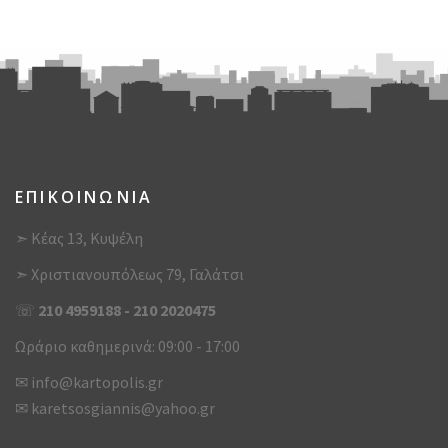
ΕΠΙΚΟΙΝΩΝΙΑ
➣ Κέας 13, Κυψέλη
➣ Χριστιανουπόλεως 79, Γαλάτσι
☏
210 4959188
-
210 2020475
Ωράριο καθημερινά: 09:00 - 17:00
✉
info@kartopolis.gr
✉
karetsosgiannis@yahoo.gr