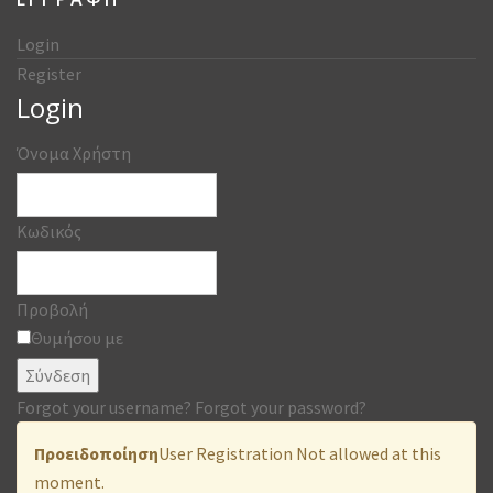
Login
Register
Login
Όνομα Χρήστη
Κωδικός
Προβολή
Θυμήσου με
Σύνδεση
Forgot your username?
Forgot your password?
Προειδοποίηση
User Registration Not allowed at this
moment.