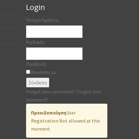
Login
Όνομα Χρήστη
Κωδικός
Προβολή
Θυμήσου με
Σύνδεση
Forgot your username?
Forgot your
password?
Προειδοποίηση
User
Registration Not allowed at this
moment.