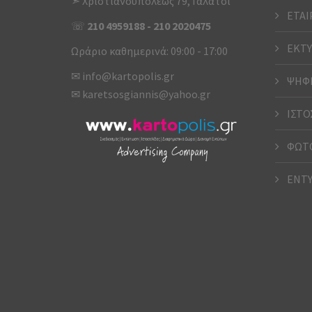
➣ Χριστιανουπόλεως 79, Γαλάτσι
ΕΤΑΙ
☏
210 4959188
-
210 2020475
ΕΚΤΥ
Ωράριο καθημερινά: 09:00 - 17:00
✉
info@kartopolis.gr
ΨΗΦΙ
✉
karetsosgiannis@yahoo.gr
ΙΣΤΟ
ΦΩΤΟ
ΕΝΤ