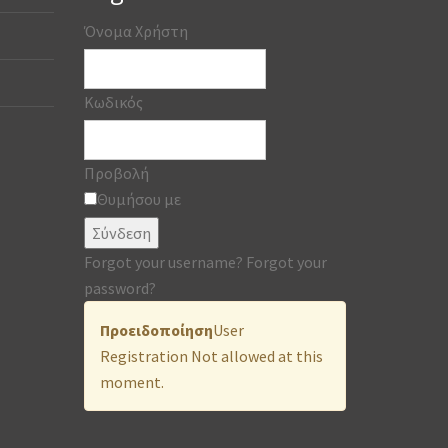
Όνομα Χρήστη
Κωδικός
Προβολή
Θυμήσου με
Σύνδεση
Forgot your username?
Forgot your
password?
Προειδοποίηση
User
Registration Not allowed at this
moment.