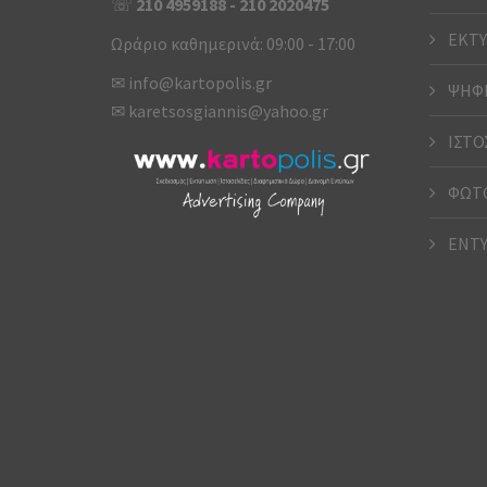
☏
210 4959188
-
210 2020475
ΕΚΤΥ
Ωράριο καθημερινά: 09:00 - 17:00
✉
info@kartopolis.gr
ΨΗΦΙ
✉
karetsosgiannis@yahoo.gr
ΙΣΤΟ
ΦΩΤΟ
ΕΝΤ