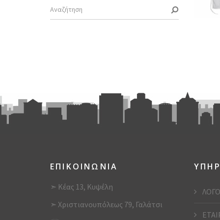
ΕΠΙΚΟΙΝΩΝΙΑ
ΥΠΗΡ
➣ Κέας 13, Κυψέλη
ΛΟΓΟ
➣ Χριστιανουπόλεως 79, Γαλάτσι
ΕΤΑΙ