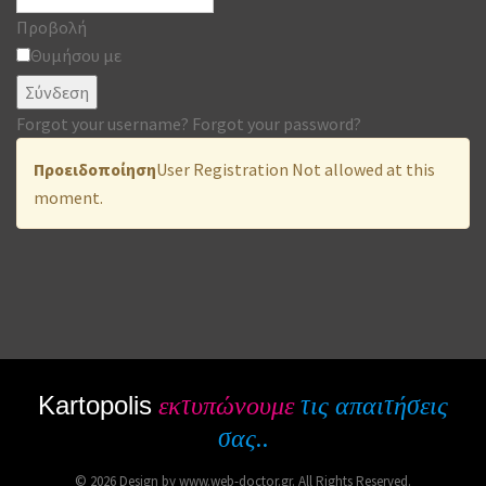
Προβολή
Θυμήσου με
Σύνδεση
Forgot your username?
Forgot your password?
Προειδοποίηση
User Registration Not allowed at this
moment.
Kartopolis
εκτυπώνουμε
τις απαιτήσεις
σας..
© 2026 Design by www.web-doctor.gr. All Rights Reserved.