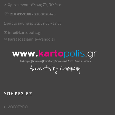
➣ Χριστιανουπόλεως 79, Γαλάτσι
☏
210 4959188
-
210 2020475
Ωράριο καθημερινά: 09:00 - 17:00
✉
info@kartopolis.gr
✉
karetsosgiannis@yahoo.gr
ΥΠΗΡΕΣΙΕΣ
ΛΟΓΟΤΥΠΟ