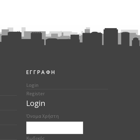
ΕΓΓΡΑΦΗ
Login
Register
Login
Όνομα Χρήστη
Κωδικός