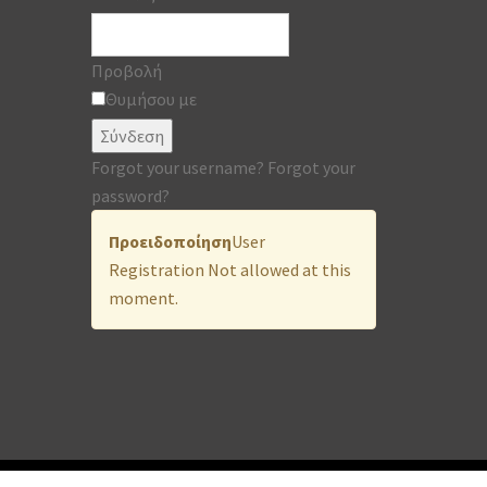
Προβολή
Θυμήσου με
Σύνδεση
Forgot your username?
Forgot your
password?
Προειδοποίηση
User
Registration Not allowed at this
moment.