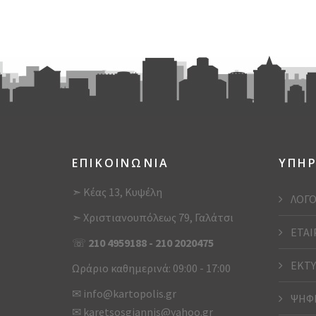
ΕΠΙΚΟΙΝΩΝΙΑ
ΥΠΗΡ
➣ Κέας 13, Κυψέλη
ΛΟΓΟ
➣ Χριστιανουπόλεως 79, Γαλάτσι
ΕΤΑΙ
☏
210 4959188
-
210 2020475
ΕΚΤΥ
Ωράριο καθημερινά: 09:00 - 17:00
✉
info@kartopolis.gr
ΨΗΦΙ
✉
karetsosgiannis@yahoo.gr